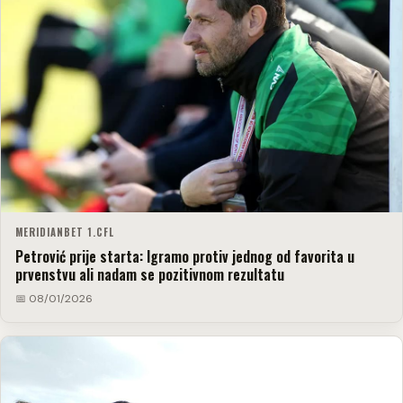
MERIDIANBET 1.CFL
Petrović prije starta: Igramo protiv jednog od favorita u
prvenstvu ali nadam se pozitivnom rezultatu
📅 08/01/2026