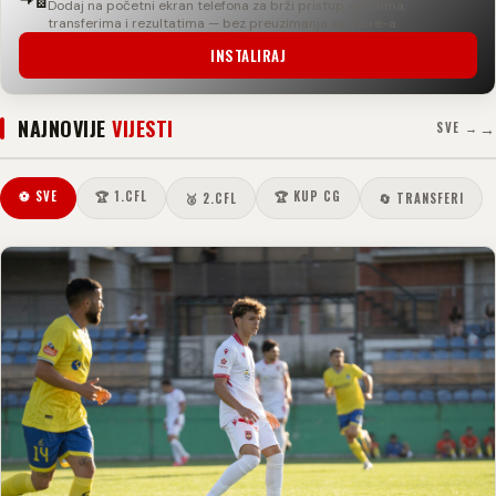
Dodaj na početni ekran telefona za brži pristup vijestima,
transferima i rezultatima — bez preuzimanja sa store-a.
INSTALIRAJ
NAJNOVIJE
VIJESTI
SVE →
⚽ SVE
🏆 1.CFL
🏆 KUP CG
🥈 2.CFL
🔄 TRANSFERI