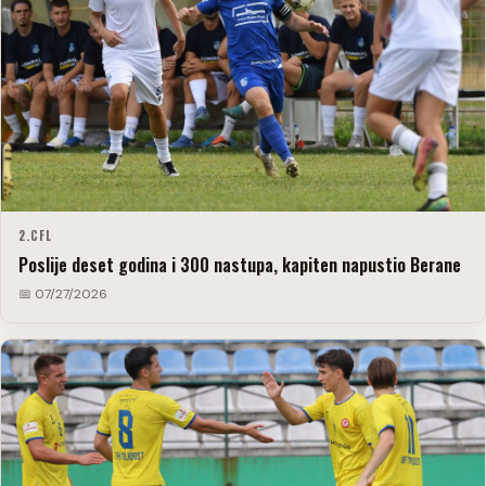
2.CFL
Poslije deset godina i 300 nastupa, kapiten napustio Berane
📅 07/27/2026