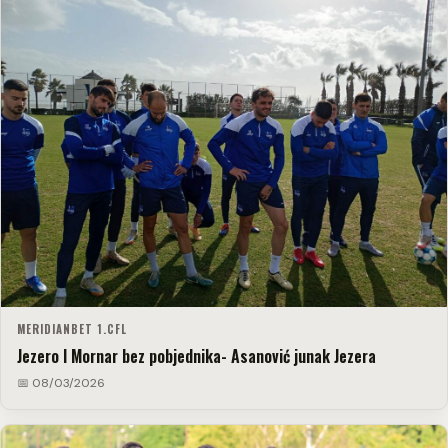
MERIDIANBET 1.CFL
Jezero I Mornar bez pobjednika- Asanović junak Jezera
📅 08/03/2026