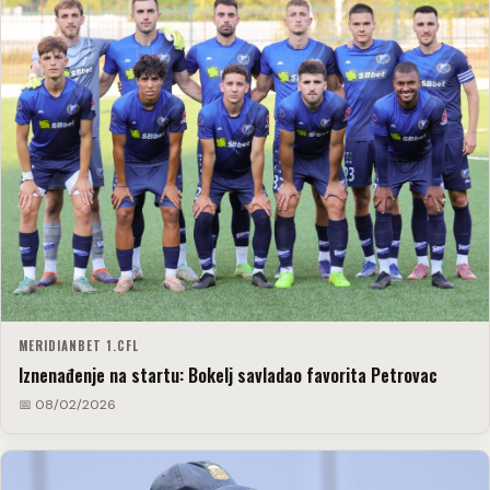
MERIDIANBET 1.CFL
Iznenađenje na startu: Bokelj savladao favorita Petrovac
📅 08/02/2026