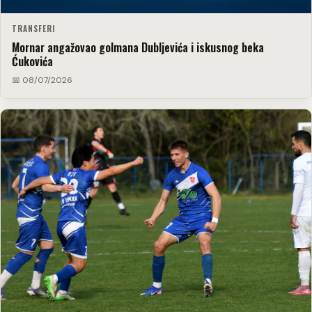
TRANSFERI
Mornar angažovao golmana Dubljevića i iskusnog beka
Ćukovića
📅 08/07/2026