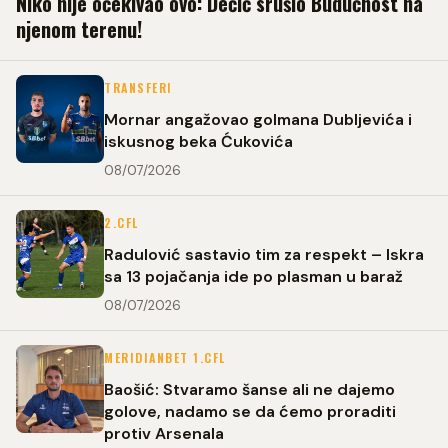
Niko nije očekivao ovo: Dečić srušio Budućnost na
njenom terenu!
TRANSFERI
Mornar angažovao golmana Dubljevića i
iskusnog beka Ćukovića
08/07/2026
2.CFL
Radulović sastavio tim za respekt – Iskra
sa 13 pojačanja ide po plasman u baraž
08/07/2026
MERIDIANBET 1.CFL
Baošić: Stvaramo šanse ali ne dajemo
golove, nadamo se da ćemo proraditi
protiv Arsenala