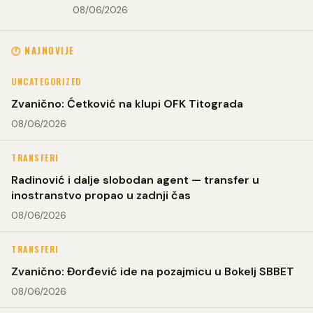
08/06/2026
🕐 NAJNOVIJE
UNCATEGORIZED
Zvanično: Ćetković na klupi OFK Titograda
08/06/2026
TRANSFERI
Radinović i dalje slobodan agent — transfer u
inostranstvo propao u zadnji čas
08/06/2026
TRANSFERI
Zvanično: Đorđević ide na pozajmicu u Bokelj SBBET
08/06/2026