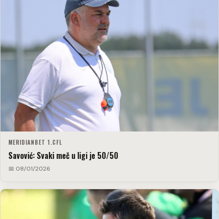
MERIDIANBET 1.CFL
Savović: Svaki meč u ligi je 50/50
📅 08/01/2026