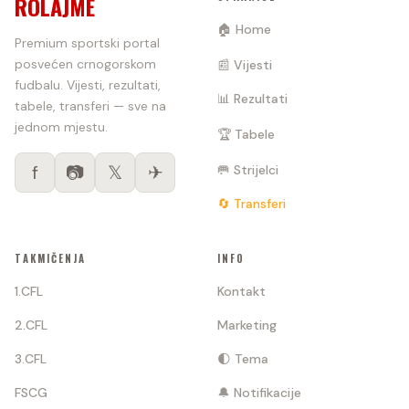
ROLAJ
ME
🏠 Home
Premium sportski portal
posvećen crnogorskom
📰 Vijesti
fudbalu. Vijesti, rezultati,
📊 Rezultati
tabele, transferi — sve na
jednom mjestu.
🏆 Tabele
f
📷
𝕏
✈
🥅 Strijelci
🔄 Transferi
TAKMIČENJA
INFO
1.CFL
Kontakt
2.CFL
Marketing
3.CFL
🌓 Tema
FSCG
🔔 Notifikacije